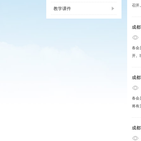
召开
教学课件
三、
六、
成都
各会
开。
三、
六、
成都
各会
将有
【培
容】
成都