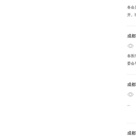
各会
开。
会议时
（交
成都
各医
委会
训班
护理
成都
...
成都