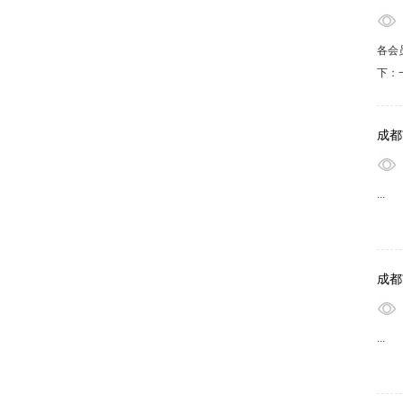
各会
下：
票1
斌：
成都
...
成都
...