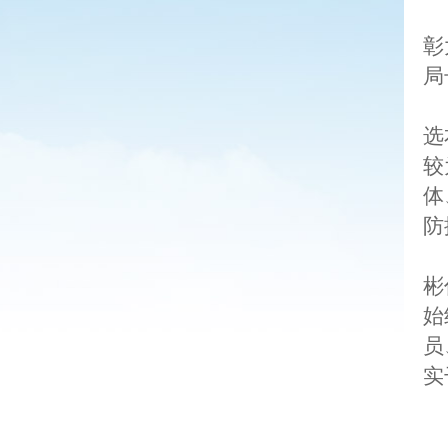
彰
局
选
较
体
防
彬
始
员
实