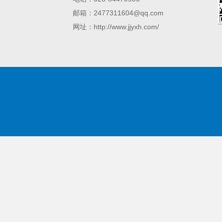
邮箱：2477311604@qq.com
网址：http://www.jjyxh.com/